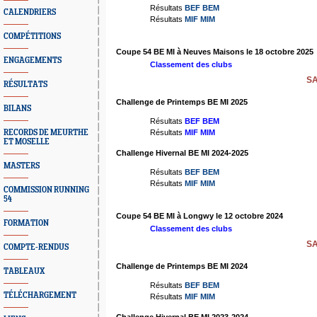
Résultats
BEF
BEM
CALENDRIERS
Résultats
MIF
MIM
COMPÉTITIONS
Coupe 54 BE MI à Neuves Maisons le 18 octobre 2025
ENGAGEMENTS
Classement des clubs
SA
RÉSULTATS
Challenge de Printemps BE MI 2025
BILANS
Résultats
BEF
BEM
RECORDS DE MEURTHE
Résultats
MIF
MIM
ET MOSELLE
Challenge Hivernal BE MI 2024-2025
MASTERS
Résultats
BEF
BEM
Résultats
MIF
MIM
COMMISSION RUNNING
54
Coupe 54 BE MI à Longwy le 12 octobre 2024
FORMATION
Classement des clubs
SA
COMPTE-RENDUS
Challenge de Printemps BE MI 2024
TABLEAUX
Résultats
BEF
BEM
TÉLÉCHARGEMENT
Résultats
MIF
MIM