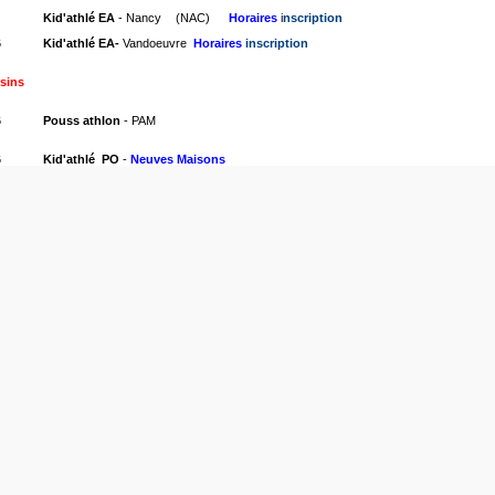
Kid'athlé EA
- Nancy
(NAC)
Horaires
i
nscription
6
Kid'athlé EA-
Vandoeuvre
Horaires
inscription
sins
6
Pouss athlon
- PAM
6
Kid'athlé
PO
-
Neuves Maisons