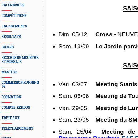
CALENDRIERS
SAIS
COMPÉTITIONS
ENGAGEMENTS
Dim. 05/12
Cross
- NEUV
RÉSULTATS
Sam. 19/09
Le Jardin perc
BILANS
RECORDS DE MEURTHE
ET MOSELLE
SAIS
MASTERS
COMMISSION RUNNING
Ven. 03/07
Meeting Stani
54
Sam. 06/06
Meeting de To
FORMATION
Ven. 29/05
Meeting de Lun
COMPTE-RENDUS
TABLEAUX
Sam. 23/05
Meeting du S
TÉLÉCHARGEMENT
Sam. 25/04
Meeting de