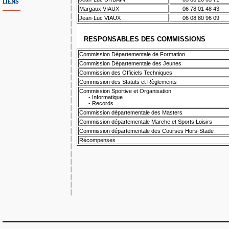
LIENS
Margaux VIAUX
06 78 01 48 43
Jean-Luc VIAUX
06 08 80 96 09
RESPONSABLES DES COMMISSIONS
Commission Départementale de Formation
Commission Départementale des Jeunes
Commission des Officiels Techniques
Commission des Statuts et Règlements
Commission Sportive et Organisation
- Informatique
- Records
Commission départementale des Masters
Commission départementale Marche et Sports Loisirs
Commission départementale des Courses Hors-Stade
Récompenses