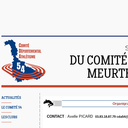
DU COMITÉ
MEURTH
ACTUALITÉS
Organigr
LE COMITÉ 54
CONTACT
: Axelle PICARD
03.83.18.87.79
cda54@
LES CLUBS