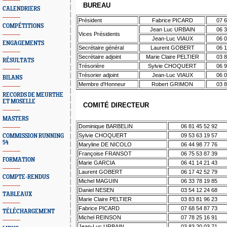
BUREAU
CALENDRIERS
Président
Fabrice PICARD
07 6
COMPÉTITIONS
Jean Luc URBAIN
06 3
Vices Présidents
Jean-Luc VIAUX
06 0
ENGAGEMENTS
Secrétaire général
Laurent GOBERT
06 1
Secrétaire adjoint
Marie Claire PELTIER
03 8
RÉSULTATS
Trésorière
Sylvie CHOQUERT
06 9
Trésorier adjoint
Jean-Luc VIAUX
06 0
BILANS
Membre d'Honneur
Robert GRIMON
03 8
RECORDS DE MEURTHE
ET MOSELLE
COMITÉ DIRECTEUR
MASTERS
Dominique BARBELIN
06 81 45 52 92
Sylvie CHOQUERT
09 53 63 19 57
COMMISSION RUNNING
54
Maryline DE NICOLO
06 44 98 77 76
Françoise FRANSOT
06 75 53 87 39
FORMATION
Marie GARCIA
06 41 14 21 43
Laurent GOBERT
06 17 42 52 79
COMPTE-RENDUS
Michel MAGUIN
06 33 78 19 85
Daniel NESEN
03 54 12 24 68
TABLEAUX
Marie Claire PELTIER
03 83 81 96 23
Fabrice PICARD
07 68 54 87 73
TÉLÉCHARGEMENT
Michel REINSON
07 78 25 16 91
Jean-Luc URBAIN
03 83 20 03 71